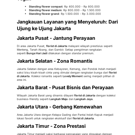
Standing flower compact
: Rp 400.000 - Rp 800.000
Standing flower medium
: Rp 800.000 - Rp 1.500.000
Standing flower grand
: Rp 1.500.000 - Rp 3.000.000
Jangkauan Layanan yang Menyeluruh: Dari
Ujung ke Ujung Jakarta
Jakarta Pusat - Jantung Perayaan
Di area Jakarta Pusat,
florist di Jakarta
melayani wilayah prestisius seperti
Menteng, Tanah Abang, dan Gambir. Setiap pengiriman rangkaian
seperti
Bunga Hari Jadi
dilakukan dengan standar premium.
Jakarta Selatan - Zona Romantis
Jakarta Selatan dengan area Kebayoran, Kemang, dan Pondok Indah menjadi
saksi bisu kisah-kisah cinta yang dimulai dengan rangkaian bunga dari
florist
di Jakarta
. Koleksi romantis seperti
Lovely Moment
sering menjadi pilihan di
area ini.
Jakarta Barat - Pusat Bisnis dan Perayaan
Wilayah Jakarta Barat yang dinamis dilayani
florist di Jakarta
dengan koleksi
business-friendly seperti
Langkah Maju
dan
Langkah Jaya
.
Jakarta Utara - Gerbang Kemewahan
Area Jakarta Utara dengan Kelapa Gading dan Pantai Indah Kapuk menjadi
lokasi favorit untuk rangkaian eksklusif dari
florist di Jakarta
.
Jakarta Timur - Zona Prestasi
Jakarta Timur menjadi saksi berbagai pencapaian yang dirayakan dengan