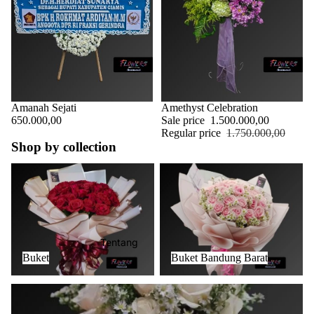
Amanah Sejati
Sale
Amethyst Celebration
650.000,00
Sale price
1.500.000,00
Regular price
1.750.000,00
Shop by collection
Buket
Buket Bandung Barat
Tentang
Buket
Buket Bandung Barat
Buket Bunga Terdekat di Abang Bali