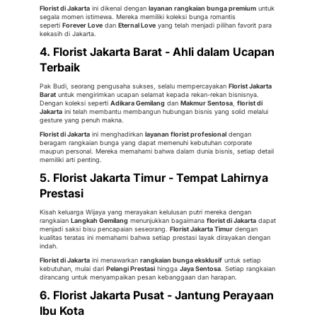
Florist di Jakarta
ini dikenal dengan
layanan rangkaian bunga premium
untuk
segala momen istimewa. Mereka memiliki koleksi bunga romantis
seperti
Forever Love
dan
Eternal Love
yang telah menjadi pilihan favorit para
kekasih di Jakarta.
4. Florist Jakarta Barat - Ahli dalam Ucapan
Terbaik
Pak Budi, seorang pengusaha sukses, selalu mempercayakan
Florist Jakarta
Barat
untuk mengirimkan ucapan selamat kepada rekan-rekan bisnisnya.
Dengan koleksi seperti
Adikara Gemilang
dan
Makmur Sentosa
,
florist di
Jakarta
ini telah membantu membangun hubungan bisnis yang solid melalui
gesture yang penuh makna.
Florist di Jakarta
ini menghadirkan
layanan florist profesional
dengan
beragam rangkaian bunga yang dapat memenuhi kebutuhan corporate
maupun personal. Mereka memahami bahwa dalam dunia bisnis, setiap detail
memiliki arti penting.
5. Florist Jakarta Timur - Tempat Lahirnya
Prestasi
Kisah keluarga Wijaya yang merayakan kelulusan putri mereka dengan
rangkaian
Langkah Gemilang
menunjukkan bagaimana
florist di Jakarta
dapat
menjadi saksi bisu pencapaian seseorang.
Florist Jakarta Timur
dengan
kualitas teratas ini memahami bahwa setiap prestasi layak dirayakan dengan
indah.
Florist di Jakarta
ini menawarkan
rangkaian bunga eksklusif
untuk setiap
kebutuhan, mulai dari
Pelangi Prestasi
hingga
Jaya Sentosa
. Setiap rangkaian
dirancang untuk menyampaikan pesan kebanggaan dan harapan.
6. Florist Jakarta Pusat - Jantung Perayaan
Ibu Kota