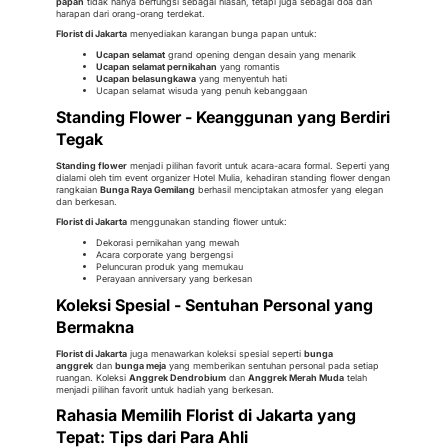
papan
tidak hanya berfungsi sebagai hiasan, tetapi juga sebagai doa dan
harapan dari orang-orang terdekat.
Florist di Jakarta
menyediakan karangan bunga papan untuk:
Ucapan selamat
grand opening dengan desain yang menarik
Ucapan selamat pernikahan
yang romantis
Ucapan belasungkawa
yang menyentuh hati
Ucapan selamat wisuda yang penuh kebanggaan
Standing Flower - Keanggunan yang Berdiri
Tegak
Standing flower
menjadi pilihan favorit untuk acara-acara formal. Seperti yang
dialami oleh tim event organizer Hotel Mulia, kehadiran standing flower dengan
rangkaian
Bunga Raya Gemilang
berhasil menciptakan atmosfer yang elegan
dan berkesan.
Florist di Jakarta
menggunakan standing flower untuk:
Dekorasi pernikahan yang mewah
Acara corporate yang bergengsi
Peluncuran produk yang memukau
Perayaan anniversary yang berkesan
Koleksi Spesial - Sentuhan Personal yang
Bermakna
Florist di Jakarta
juga menawarkan koleksi spesial seperti
bunga
anggrek
dan
bunga meja
yang memberikan sentuhan personal pada setiap
ruangan. Koleksi
Anggrek Dendrobium
dan
Anggrek Merah Muda
telah
menjadi pilihan favorit untuk hadiah yang berkesan.
Rahasia Memilih Florist di Jakarta yang
Tepat: Tips dari Para Ahli