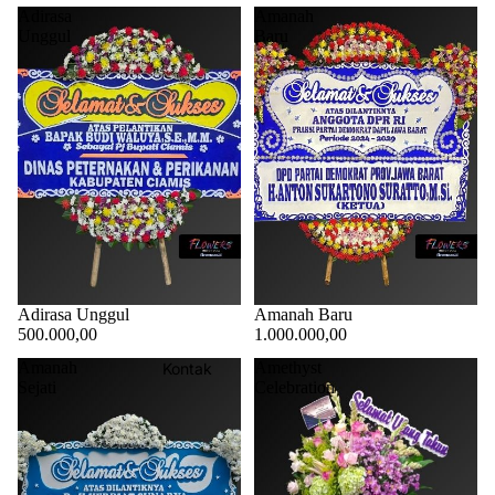
Adirasa
Amanah
Unggul
Baru
Adirasa Unggul
Amanah Baru
500.000,00
1.000.000,00
Amanah
Amethyst
Kontak
Sejati
Celebration