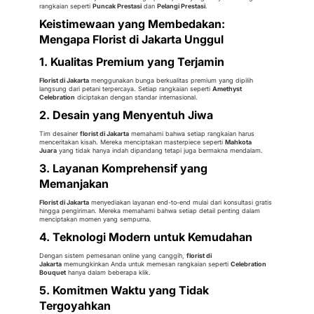
rangkaian seperti
Puncak Prestasi
dan
Pelangi Prestasi
.
Keistimewaan yang Membedakan:
Mengapa Florist di Jakarta Unggul
1. Kualitas Premium yang Terjamin
Florist di Jakarta
menggunakan bunga berkualitas premium yang dipilih
langsung dari petani terpercaya. Setiap rangkaian seperti
Amethyst
Celebration
diciptakan dengan standar internasional.
2. Desain yang Menyentuh Jiwa
Tim desainer
florist di Jakarta
memahami bahwa setiap rangkaian harus
menceritakan kisah. Mereka menciptakan masterpiece seperti
Mahkota
Juara
yang tidak hanya indah dipandang tetapi juga bermakna mendalam.
3. Layanan Komprehensif yang
Memanjakan
Florist di Jakarta
menyediakan layanan end-to-end mulai dari konsultasi gratis
hingga pengiriman. Mereka memahami bahwa setiap detail penting dalam
menciptakan momen yang sempurna.
4. Teknologi Modern untuk Kemudahan
Dengan sistem pemesanan online yang canggih,
florist di
Jakarta
memungkinkan Anda untuk memesan rangkaian seperti
Celebration
Bouquet
hanya dalam beberapa klik.
5. Komitmen Waktu yang Tidak
Tergoyahkan