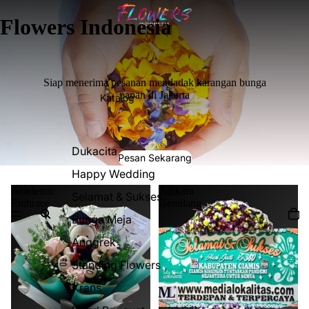
Flowers Indonesia
Siap menerima pesanan mendadak karangan bunga
papan di Jakarta
Katalog
Dukacita
Pesan Sekarang
Happy Wedding
Academic
Adikara
Selamat & Sukses
Embrace
Gemilang
Bunga Meja
Anggrek
Standing Flowers
Krans