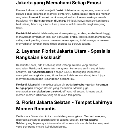
Jakarta yang Memahami Setiap Emosi
Flowers Indonesia telah menjadi
florist di Jakarta
terdepan yang memahami
bahwa setiap pelanggan memiliki cerita unik. Ketika Bapak Handoko mencari
rangkaian
Puncak Prestasi
untuk merayakan kesuksesan anaknya meraih
beasiswa, tim
florist terdepan di Jakarta
ini tidak hanya memberikan bunga
berkualitas, tetapi juga konsultasi personal untuk memilih rangkaian yang
tepat.
Florist di Jakarta
ini telah melayani ribuan pelanggan dengan dedikasi tinggi,
menawarkan layanan 24 jam dan konsultasi gratis. Mereka memahami bahwa
setiap detik penting dalam momen-momen spesial, itulah mengapa mereka
menyediakan layanan pengiriman express ke seluruh Jakarta.
2. Layanan Florist Jakarta Utara - Spesialis
Rangkaian Eksklusif
Di Jakarta Utara, ada kisah inspiratif tentang Ibu Sari yang mencari
rangkaian
Mahkota Juara
untuk merayakan kemenangan tim sepak bola
anaknya.
Florist Jakarta Utara
dengan koleksi terlengkap ini berhasil
menciptakan rangkaian yang tidak hanya indah secara visual, tetapi juga
menyampaikan pesan kebanggaan seorang ibu.
Florist di Jakarta
ini mengkhususkan diri pada
buket bunga
dan
karangan
bunga papan
dengan desain yang memukau. Mereka juga
menawarkan
rangkaian bunga eksklusif
yang dirancang khusus untuk
momen-momen istimewa yang tidak akan terlupakan.
3. Florist Jakarta Selatan - Tempat Lahirnya
Momen Romantis
Cerita cinta Dimas dan Anita dimulai dengan rangkaian
Tender Love
yang
dipersembahkan di sebuah kafe di Jakarta Selatan.
Florist Jakarta
Selatan
yang terpercaya ini memahami bahwa cinta membutuhkan ekspresi
yang sempurna melalui keindahan bunga.