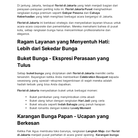
Di jantung Jakarta, terdapat
florist di Jakarta
yang telah menjadi bagian dari
perayaan-perayaan penting kota ini.
Florist Jakarta Pusat
menghadirkan
rangkaian bunga premium seperti
Gebyar Pesona
dan
Cahaya
Keberhasilan
yang telah menghiasi berbagai acara bergengsi di Jakarta.
Florist di Jakarta
ini berlokasi strategis dan menyediakan layanan khusus untuk
acara-acara corporate dan pemerintahan. Mereka memahami bahwa di pusat
kota, setiap rangkaian bunga harus mencerminkan profesionalisme dan
elegance.
Ragam Layanan yang Menyentuh Hati:
Lebih dari Sekedar Bunga
Buket Bunga - Ekspresi Perasaan yang
Tulus
Setiap
buket bunga
yang diciptakan oleh
florist di Jakarta
memiliki cerita
tersendiri. Bayangkan ketika Anda memberikan
Celebration Bouquet
kepada
seseorang yang spesial—ekspresi kegembiraan di wajah mereka adalah
hadiah terbaik yang bisa Anda dapatkan.
Florist di Jakarta
menyediakan buket untuk berbagai momen:
Buket pernikahan yang menyimbolkan cinta abadi
Buket ulang tahun dengan rangkaian
Hari Jadi
yang ceria
Buket wisuda seperti
Indah Bahagia
yang penuh harapan
Buket romantis dengan koleksi
Lovely Moment
Karangan Bunga Papan - Ucapan yang
Berkesan
Ketika Pak Agus membuka toko barunya, rangkaian
Langkah Maju
dari
florist
di Jakarta
menjadi pusat perhatian di acara grand opening.
Karangan bunga