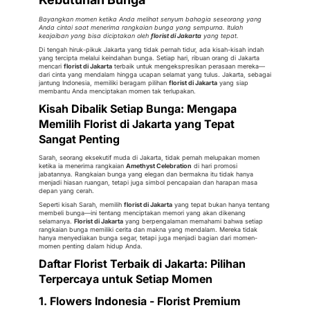
Bayangkan momen ketika Anda melihat senyum bahagia seseorang yang
Anda cintai saat menerima rangkaian bunga yang sempurna. Itulah
keajaiban yang bisa diciptakan oleh
florist di Jakarta
yang tepat.
Di tengah hiruk-pikuk Jakarta yang tidak pernah tidur, ada kisah-kisah indah
yang tercipta melalui keindahan bunga. Setiap hari, ribuan orang di Jakarta
mencari
florist di Jakarta
terbaik untuk mengekspresikan perasaan mereka—
dari cinta yang mendalam hingga ucapan selamat yang tulus. Jakarta, sebagai
jantung Indonesia, memiliki beragam pilihan
florist di Jakarta
yang siap
membantu Anda menciptakan momen tak terlupakan.
Kisah Dibalik Setiap Bunga: Mengapa
Memilih Florist di Jakarta yang Tepat
Sangat Penting
Sarah, seorang eksekutif muda di Jakarta, tidak pernah melupakan momen
ketika ia menerima rangkaian
Amethyst Celebration
di hari promosi
jabatannya. Rangkaian bunga yang elegan dan bermakna itu tidak hanya
menjadi hiasan ruangan, tetapi juga simbol pencapaian dan harapan masa
depan yang cerah.
Seperti kisah Sarah, memilih
florist di Jakarta
yang tepat bukan hanya tentang
membeli bunga—ini tentang menciptakan memori yang akan dikenang
selamanya.
Florist di Jakarta
yang berpengalaman memahami bahwa setiap
rangkaian bunga memiliki cerita dan makna yang mendalam. Mereka tidak
hanya menyediakan bunga segar, tetapi juga menjadi bagian dari momen-
momen penting dalam hidup Anda.
Daftar Florist Terbaik di Jakarta: Pilihan
Terpercaya untuk Setiap Momen
1. Flowers Indonesia - Florist Premium