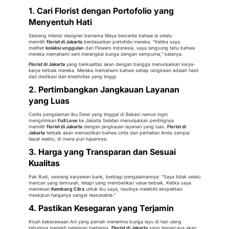
1. Cari Florist dengan Portofolio yang
Menyentuh Hati
Seorang interior designer bernama Maya bercerita bahwa ia selalu
memilih
florist di Jakarta
berdasarkan portofolio mereka. "Ketika saya
melihat
koleksi unggulan
dari Flowers Indonesia, saya langsung tahu bahwa
mereka memahami seni merangkai bunga dengan sempurna," katanya.
Florist di Jakarta
yang berkualitas akan dengan bangga menunjukkan karya-
karya terbaik mereka. Mereka memahami bahwa setiap rangkaian adalah hasil
dari dedikasi dan kreativitas yang tinggi.
2. Pertimbangkan Jangkauan Layanan
yang Luas
Cerita pengalaman Ibu Dewi yang tinggal di Bekasi namun ingin
mengirimkan
Full Love
ke Jakarta Selatan menunjukkan pentingnya
memilih
florist di Jakarta
dengan jangkauan layanan yang luas.
Florist di
Jakarta
terbaik akan memastikan bahwa cinta dan perhatian Anda sampai
tepat waktu, di mana pun tujuannya.
3. Harga yang Transparan dan Sesuai
Kualitas
Pak Rudi, seorang karyawan bank, berbagi pengalamannya: "Saya tidak selalu
mencari yang termurah, tetapi yang memberikan value terbaik. Ketika saya
memesan
Kembang Citra
untuk ibu saya, hasilnya melebihi ekspektasi
meskipun harganya sangat reasonable."
4. Pastikan Kesegaran yang Terjamin
Kisah kekecewaan Ani yang pernah menerima bunga layu di hari ulang
tahunnya menjadi pelajaran berharga.
Florist di Jakarta
yang terpercaya akan