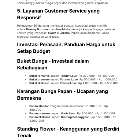
selalu menggunakan bunga segar dan memberikan garansi kepuasan.
5. Layanan Customer Service yang
Responsif
Pengalaman Dinda yang mendapat bantuan konsultasi untuk memilih
antara
Dreamy Bouquet
dan
Jiwa Muda
menunjukkan pentingnya customer
service yang responsif.
Florist di Jakarta
terbaik akan membantu Anda
membuat keputusan yang tepat.
Investasi Perasaan: Panduan Harga untuk
Setiap Budget
Buket Bunga - Investasi dalam
Kebahagiaan
Buket romantis
seperti
Tender Love
: Rp 200.000 - Rp 500.000
Buket premium
seperti
Forever Love
: Rp 500.000 - Rp 1.000.000
Buket eksklusif
seperti
Eternal Love
: Rp 1.000.000 - Rp 2.500.000
Karangan Bunga Papan - Ucapan yang
Bermakna
Papan standar
dengan pesan sederhana: Rp 300.000 - Rp
800.000
Papan premium
seperti
Garis Baru
: Rp 800.000 - Rp 1.500.000
Papan eksklusif
seperti
Dinding Kebanggaan
: Rp 1.500.000 - Rp
3.000.000
Standing Flower - Keanggunan yang Berdiri
Tegak