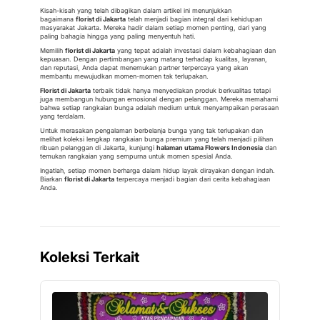
Kisah-kisah yang telah dibagikan dalam artikel ini menunjukkan
bagaimana
florist di Jakarta
telah menjadi bagian integral dari kehidupan
masyarakat Jakarta. Mereka hadir dalam setiap momen penting, dari yang
paling bahagia hingga yang paling menyentuh hati.
Memilih
florist di Jakarta
yang tepat adalah investasi dalam kebahagiaan dan
kepuasan. Dengan pertimbangan yang matang terhadap kualitas, layanan,
dan reputasi, Anda dapat menemukan partner terpercaya yang akan
membantu mewujudkan momen-momen tak terlupakan.
Florist di Jakarta
terbaik tidak hanya menyediakan produk berkualitas tetapi
juga membangun hubungan emosional dengan pelanggan. Mereka memahami
bahwa setiap rangkaian bunga adalah medium untuk menyampaikan perasaan
yang terdalam.
Untuk merasakan pengalaman berbelanja bunga yang tak terlupakan dan
melihat koleksi lengkap rangkaian bunga premium yang telah menjadi pilihan
ribuan pelanggan di Jakarta, kunjungi
halaman utama Flowers Indonesia
dan
temukan rangkaian yang sempurna untuk momen spesial Anda.
Ingatlah, setiap momen berharga dalam hidup layak dirayakan dengan indah.
Biarkan
florist di Jakarta
terpercaya menjadi bagian dari cerita kebahagiaan
Anda.
Koleksi Terkait