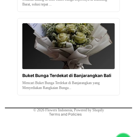
Barat, solusi tepat ...
Buket Bunga Terdekat di Banjarangkan Bali
Mencari Buket Bunga Terdekat di Banjarangkan yang
Contact information
Menyediakan Rangkaian Bunga...
Refund policy
Privacy policy
© 2026
Flowers Indonesia
,
Powered by Shopify
Terms and Policies